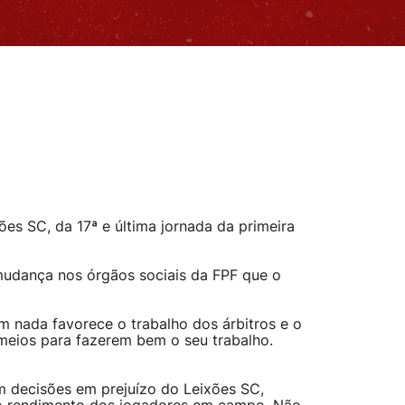
ões SC, da 17ª e última jornada da primeira
 mudança nos órgãos sociais da FPF que o
m nada favorece o trabalho dos árbitros e o
meios para fazerem bem o seu trabalho.
com decisões em prejuízo do Leixões SC,