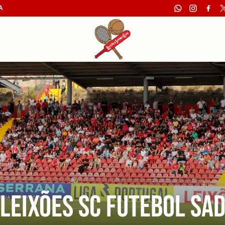
A
Leixões SC Futebol SA