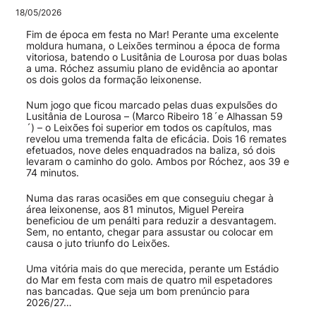
18/05/2026
Fim de época em festa no Mar! Perante uma excelente
moldura humana, o Leixões terminou a época de forma
vitoriosa, batendo o Lusitânia de Lourosa por duas bolas
a uma. Róchez assumiu plano de evidência ao apontar
os dois golos da formação leixonense.
Num jogo que ficou marcado pelas duas expulsões do
Lusitânia de Lourosa – (Marco Ribeiro 18´e Alhassan 59
´) – o Leixões foi superior em todos os capítulos, mas
revelou uma tremenda falta de eficácia. Dois 16 remates
efetuados, nove deles enquadrados na baliza, só dois
levaram o caminho do golo. Ambos por Róchez, aos 39 e
74 minutos.
Numa das raras ocasiões em que conseguiu chegar à
área leixonense, aos 81 minutos, Miguel Pereira
beneficiou de um penálti para reduzir a desvantagem.
Sem, no entanto, chegar para assustar ou colocar em
causa o juto triunfo do Leixões.
Uma vitória mais do que merecida, perante um Estádio
do Mar em festa com mais de quatro mil espetadores
nas bancadas. Que seja um bom prenúncio para
2026/27…