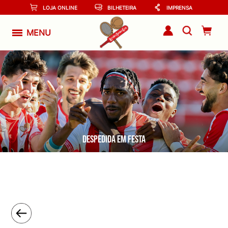
LOJA ONLINE
BILHETEIRA
IMPRENSA
MENU
Despedida em festa