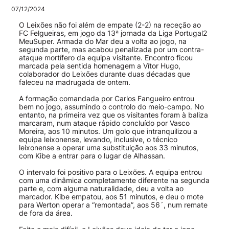
07/12/2024
O Leixões não foi além de empate (2-2) na receção ao
FC Felgueiras, em jogo da 13ª jornada da Liga Portugal2
MeuSuper. Armada do Mar deu a volta ao jogo, na
segunda parte, mas acabou penalizada por um contra-
ataque mortífero da equipa visitante. Encontro ficou
marcada pela sentida homenagem a Vítor Hugo,
colaborador do Leixões durante duas décadas que
faleceu na madrugada de ontem.
A formação comandada por Carlos Fangueiro entrou
bem no jogo, assumindo o controlo do meio-campo. No
entanto, na primeira vez que os visitantes foram à baliza
marcaram, num ataque rápido concluído por Vasco
Moreira, aos 10 minutos. Um golo que intranquilizou a
equipa leixonense, levando, inclusive, o técnico
leixonense a operar uma substituição aos 33 minutos,
com Kibe a entrar para o lugar de Alhassan.
O intervalo foi positivo para o Leixões. A equipa entrou
com uma dinâmica completamente diferente na segunda
parte e, com alguma naturalidade, deu a volta ao
marcador. Kibe empatou, aos 51 minutos, e deu o mote
para Werton operar a “remontada”, aos 56´, num remate
de fora da área.