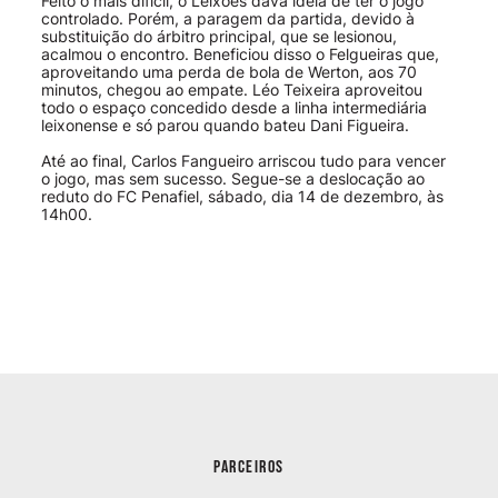
Feito o mais difícil, o Leixões dava ideia de ter o jogo
controlado. Porém, a paragem da partida, devido à
substituição do árbitro principal, que se lesionou,
acalmou o encontro. Beneficiou disso o Felgueiras que,
aproveitando uma perda de bola de Werton, aos 70
minutos, chegou ao empate. Léo Teixeira aproveitou
todo o espaço concedido desde a linha intermediária
leixonense e só parou quando bateu Dani Figueira.
Até ao final, Carlos Fangueiro arriscou tudo para vencer
o jogo, mas sem sucesso. Segue-se a deslocação ao
reduto do FC Penafiel, sábado, dia 14 de dezembro, às
14h00.
PARCEIROS