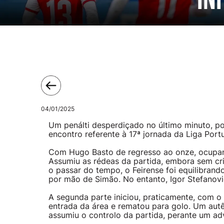
In
04/01/2025
Um penálti desperdiçado no último minuto, p
encontro referente à 17ª jornada da Liga Port
Com Hugo Basto de regresso ao onze, ocupan
Assumiu as rédeas da partida, embora sem cr
o passar do tempo, o Feirense foi equilibrando
por mão de Simão. No entanto, Igor Stefanovi
A segunda parte iniciou, praticamente, com o
entrada da área e rematou para golo. Um autê
assumiu o controlo da partida, perante um adv