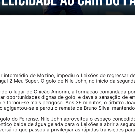
felicidade ao cair do p
or intermédio de Mozino, impediu o Leixões de regressar d
ugal 2 Meu Super. O golo de Nile John, no início da segunda
do o lugar de Chicão Amorim, a formação comandada por 
iar oportunidades dignas de golo, e dava a sensação de e
 e tornou-se mais perigoso. Aos 39 minutos, o árbitro João
c agigantou-se e parou o remate de Bruno Silva, mantendo
 golo do Feirense. Nile John aproveitou o espaço concedi
ntico balde de água gelada para o Leixões a abrir a segu
ersário que passou a privilegiar as rápidas transições par