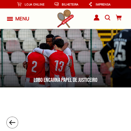
LOJA ONLINE
BILHETEIRA
IMPRENSA
MENU
Lobo encarna papel de justiceiro