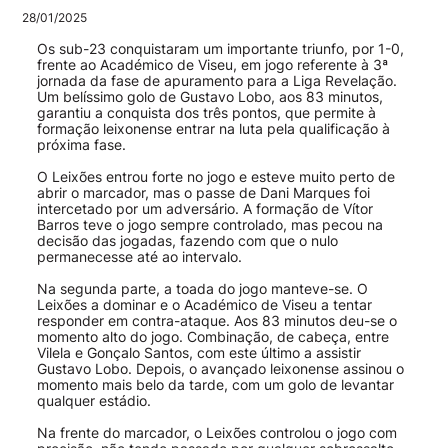
28/01/2025
Os sub-23 conquistaram um importante triunfo, por 1-0,
frente ao Académico de Viseu, em jogo referente à 3ª
jornada da fase de apuramento para a Liga Revelação.
Um belíssimo golo de Gustavo Lobo, aos 83 minutos,
garantiu a conquista dos três pontos, que permite à
formação leixonense entrar na luta pela qualificação à
próxima fase.
O Leixões entrou forte no jogo e esteve muito perto de
abrir o marcador, mas o passe de Dani Marques foi
intercetado por um adversário. A formação de Vítor
Barros teve o jogo sempre controlado, mas pecou na
decisão das jogadas, fazendo com que o nulo
permanecesse até ao intervalo.
Na segunda parte, a toada do jogo manteve-se. O
Leixões a dominar e o Académico de Viseu a tentar
responder em contra-ataque. Aos 83 minutos deu-se o
momento alto do jogo. Combinação, de cabeça, entre
Vilela e Gonçalo Santos, com este último a assistir
Gustavo Lobo. Depois, o avançado leixonense assinou o
momento mais belo da tarde, com um golo de levantar
qualquer estádio.
Na frente do marcador, o Leixões controlou o jogo com