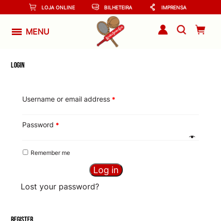
LOJA ONLINE
BILHETEIRA
IMPRENSA
MENU
Login
Username or email address
*
Password
*
Remember me
Log in
Lost your password?
Register