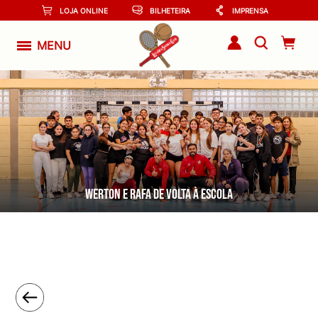
LOJA ONLINE
BILHETEIRA
IMPRENSA
MENU
Werton e Rafa de volta à escola